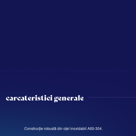
carcateristici generale
Construcție robustă din oțel inoxidabil AISI-304.