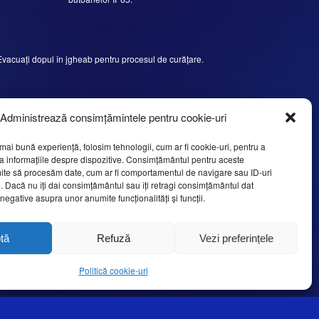
Cutia manuală acoperita.
Evacuați dopul în jgheab pentru procesul de curățare.
Mașină livrată cu 3 cuțite (Cut-35), 6 cuțite (Cut-50) și
accesorii.
Administrează consimțămintele pentru cookie-uri
mai bună experiență, folosim tehnologii, cum ar fi cookie-uri, pentru a
a informațiile despre dispozitive. Consimțământul pentru aceste
ite să procesăm date, cum ar fi comportamentul de navigare sau ID-uri
e. Dacă nu îți dai consimțământul sau îți retragi consimțământul dat
egative asupra unor anumite funcționalități și funcții.
trul electronic.
tă
Refuză
Vezi preferințele
Politică cookie-uri
CUT-50