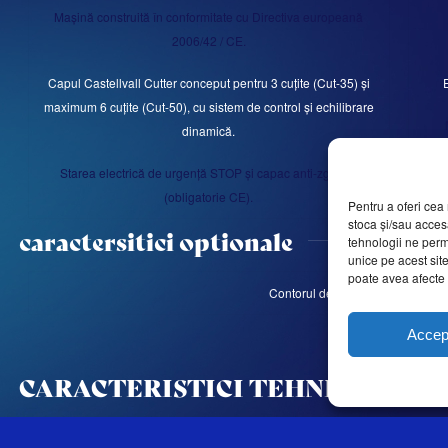
Mașină construită în conformitate cu Directiva europeană
2006/42 / CE.
Capul Castellvall Cutter conceput pentru 3 cuțite (Cut-35) și
maximum 6 cuțite (Cut-50), cu sistem de control și echilibrare
dinamică.
Starea electrică de urgență STOP și capac anti-zgomot
(obligatorie CE).
Pentru a oferi cea 
stoca și/sau acces
caractersitici optionale
tehnologii ne perm
unice pe acest sit
poate avea afecte n
Contorul de taximetrie și termome
Accep
CARACTERISTICI TEHNICE
CUT-35