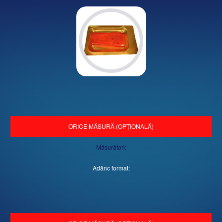
ORICE MĂSURĂ (OPȚIONALĂ)
Măsurători:
Adânc format: