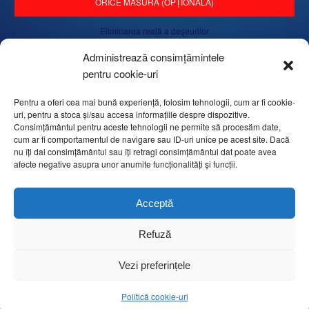
ORICE MĂSURĂ (OPȚIONALĂ)
Eliminarea reală a deșeurilor
Administrează consimțămintele
Ieșire pe oră:
pentru cookie-uri
Pentru a oferi cea mai bună experiență, folosim tehnologii, cum ar fi cookie-
uri, pentru a stoca și/sau accesa informațiile despre dispozitive.
CARACTERISTICI GENERALE
Consimțământul pentru aceste tehnologii ne permite să procesăm date,
cum ar fi comportamentul de navigare sau ID-uri unice pe acest site. Dacă
nu îți dai consimțământul sau îți retragi consimțământul dat poate avea
afecte negative asupra unor anumite funcționalități și funcții.
Ecran tactil 10 „rotativ colorat
Acceptă
39 de programe pentru diferite produse care urmează să fie ambalate
Refuză
Incidente de alarma fara numar
Vezi preferințele
Conexiuni de ieșire pentru imprimante, distribuitoare, etc
Politică cookie-uri