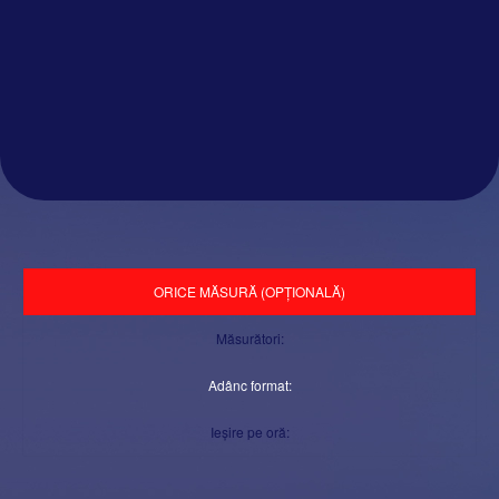
ORICE MĂSURĂ (OPȚIONALĂ)
Măsurători:
Adânc format:
Ieșire pe oră: