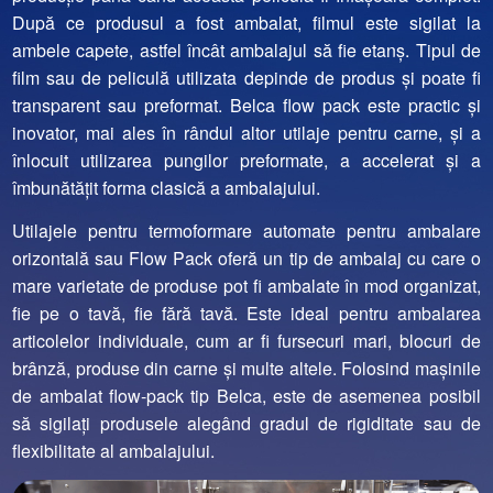
După ce produsul a fost ambalat, filmul este sigilat la
ambele capete, astfel încât ambalajul să fie etanș. Tipul de
film sau de peliculă utilizata depinde de produs și poate fi
transparent sau preformat.
Belca flow pack este practic și
inovator, mai ales în rândul altor utilaje pentru carne, și a
înlocuit utilizarea pungilor preformate, a accelerat și a
îmbunătățit forma clasică a ambalajului.
Utilajele pentru termoformare automate pentru ambalare
orizontală sau Flow Pack oferă un tip de ambalaj cu care o
mare varietate de produse pot fi ambalate în mod organizat,
fie pe o tavă, fie fără tavă. Este ideal pentru ambalarea
articolelor individuale, cum ar fi fursecuri mari, blocuri de
brânză, produse din carne și multe altele. Folosind mașinile
de ambalat flow-pack tip Belca, este de asemenea posibil
să sigilați produsele alegând gradul de rigiditate sau de
flexibilitate al ambalajului.