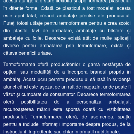
acesta ajunge la o stare flexibilă și apoi formarea plasticului
în diferite forme. Odată ce plasticul a fost modelat, acesta
este apoi tăiat, creând ambalaje precise ale produsului.
Puteți folosi utilaje pentru termoformare pentru a crea scoici
din plastic, tăvi de ambalare, ambalaje cu blistere și
ambalaje cu folie. Deoarece există atât de multe aplicații
diverse pentru ambalarea prin termoformare, există și
câteva beneficii uriașe.
Termoformarea oferă producătorilor o gamă nesfârșită de
opțiuni sau modalități de a încorpora brandul propriu în
ambalaj. Acest lucru permite produsului să iasă în evidență
atunci când este așezat pe un raft de magazin, unde poate fi
văzut și cumpărat de consumator. Deoarece
termoformarea
oferă posibilitatea de a personaliza ambalajul,
recunoașterea mărcii este sporită odată cu vizibilitatea
produsului. Termoformarea oferă, de asemenea, spațiu
pentru a include informații importante despre produs, de la
instrucțiuni, ingrediente sau chiar informații nutriționale.