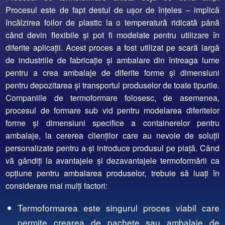
Procesul este de fapt destul de ușor de înțeles – implică
încălzirea foilor de plastic la o temperatură ridicată până
când devin flexibile și pot fi modelate pentru utilizare în
diferite aplicații. Acest proces a fost utilizat pe scară largă
de industriile de fabricație și ambalare din întreaga lume
pentru a crea ambalaje de diferite forme și dimensiuni
pentru depozitarea și transportul produselor de toate tipurile.
Companiile de termoformare folosesc, de asemenea,
procesul de formare sub vid pentru modelarea diferitelor
forme și dimensiuni specifice a containerelor pentru
ambalaje, la cererea clienților care au nevoie de soluții
personalizate pentru a-și introduce produsul pe piață. Când
vă gândiți la avantajele și dezavantajele termoformării ca
opțiune pentru ambalarea produselor, trebuie să luați în
considerare mai mulți factori:
Termoformarea este singurul proces viabil care
permite crearea de pachete sau ambalaje de