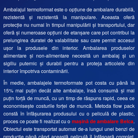
Ambalajul termoformat este o opțiune de ambalare durabilă,
rezistentă și rezistentă la manipulare. Aceasta oferă
protecție nu numai în timpul manipulării și transportului, dar
oferă și numeroase opțiuni de etanșare care pot contribui la
prelungirea duratei de valabilitate sau care permit accesul
ușor la produsele din interior. Ambalarea produselor
alimentare și non-alimentare necesită un ambalaj și un
sigiliu puternic și durabil pentru a proteja articolele din
interior împotriva contaminării.
În medie, ambalajele termoformate pot costa cu până la
15% mai puțin decât alte ambalaje, însă consumă și mai
puțin forță de muncă, cu un timp de răspuns rapid, ceea ce
economisește costurile forței de muncă.
Metoda flow pack
constă în înfășurarea produsului cu o peliculă de plastic,
proces ce poate fi realizat cu o
mașină de ambalare Belca
.
Obiectul este transportat automat de-a lungul unei benzi de
producție până când această peliculă îl înfășoară complet.