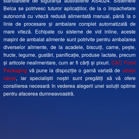
standardele de siguranță australiene AS4024.
Sistemele
Belca se potrivesc tuturor aplicațiilor, de la o împachetare
autonomă cu viteză redusă alimentată manual, până la o
linie de procesare și ambalare complet automatizată de
mare viteză. Echipate cu sisteme de vid inline, aceste
mașini de ambalat alimente sunt potrivite pentru ambalarea
diverselor alimente, de la acadele, biscuiți, carne, pește,
fructe, legume, gustări, panificație, produse lactate, precum
și articole nealimentare, cum ar fi cărți și pixuri.
C&C Food
Packaging
vă pune la dispoziție o gamă variată de
utilaje
carne
, iar specialiștii noștri sunt pregătiți să vă ofere
consilierea necesară în vederea alegerii unei soluții optime
pentru afacerea dumneavoastră.