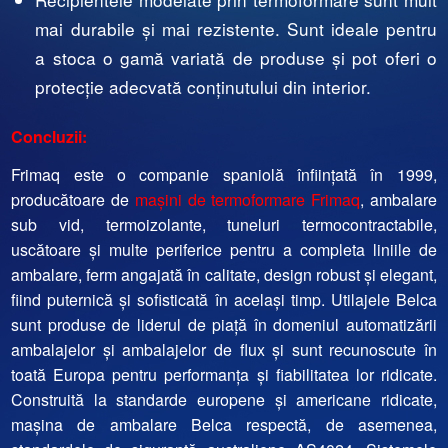
mai durabile și mai rezistente. Sunt ideale pentru
a stoca o gamă variată de produse și pot oferi o
protecție adecvată conținutului din interior.
Concluzii:
Frimaq este o companie spaniolă înființată în 1999,
producătoare de
mașini de termoformare Frimaq
, ambalare
sub vid, termoizolante, tuneluri termocontractabile,
uscătoare și multe periferice pentru a completa liniile de
ambalare, ferm angajată în calitate, design robust și elegant,
fiind puternică și sofisticată în același timp. Utilajele Belca
sunt produse de liderul de piață în domeniul automatizării
ambalajelor și ambalajelor de flux și sunt recunoscute în
toată Europa pentru performanța și fiabilitatea lor ridicate.
Construită la standarde europene și americane ridicate,
mașina de ambalare Belca respectă, de asemenea,