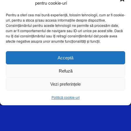
pentru cookie-uri
Pentru a oferi cea mai bună experiență, folosim tehnologii, cum ar fi cookie-
uri, pentru a stoca și/sau accesa informațiile despre dispozitive.
Consimțământul pentru aceste tehnologii ne permite să procesăm date,
cum ar fi comportamentul de navigare sau ID-uri unice pe acest site. Dacă
nu îți dai consimțământul sau îți retragi consimțământul dat poate avea
afecte negative asupra unor anumite funcționalități și funcții.
Acceptă
TECHNICAL
Refuză
CHARACTERISTICS
Vezi preferințele
Politică cookie-uri
Machine built in stainless steel.
Motorized film unwinding with adjustable mechanical perforation
system.
Machine equipped with independent motors electronically