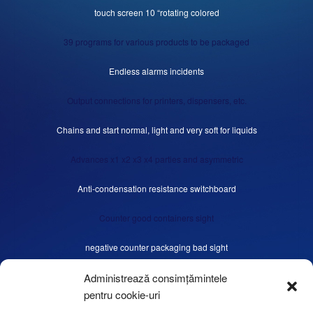
touch screen 10 “rotating colored
39 programs for various products to be packaged
Endless alarms incidents
Output connections for printers, dispensers, etc.
Chains and start normal, light and very soft for liquids
Advances x1 x2 x3 x4 parties and asymmetric
Anti-condensation resistance switchboard
Counter good containers sight
negative counter packaging bad sight
Minute speed cycles sight
Administrează consimțămintele
pentru cookie-uri
Menu screen for user