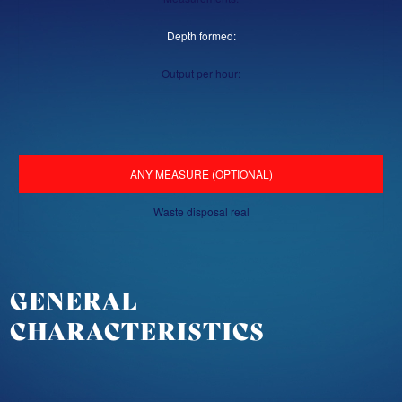
Depth formed:
Output per hour:
ANY MEASURE (OPTIONAL)
Waste disposal real
GENERAL
CHARACTERISTICS