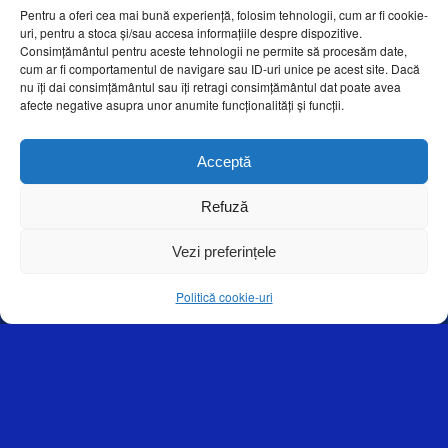
Pentru a oferi cea mai bună experiență, folosim tehnologii, cum ar fi cookie-
Screen menu to maintainer
uri, pentru a stoca și/sau accesa informațiile despre dispozitive.
Consimțământul pentru aceste tehnologii ne permite să procesăm date,
cum ar fi comportamentul de navigare sau ID-uri unice pe acest site. Dacă
70 strings advance with different speeds
nu îți dai consimțământul sau îți retragi consimțământul dat poate avea
afecte negative asupra unor anumite funcționalități și funcții.
Selecting the number of progress for each pulse gear
Button for manual input of bottom film pulsed or continuous
Acceptă
Break detector retales
Refuză
Vacuum test
Vezi preferințele
Final cycle forward or container
Politică cookie-uri
General and cable identification switch according to CE standards
Nickel-plated chains with clamps and stainless steel springs
Chain drive servo-motor for high performance