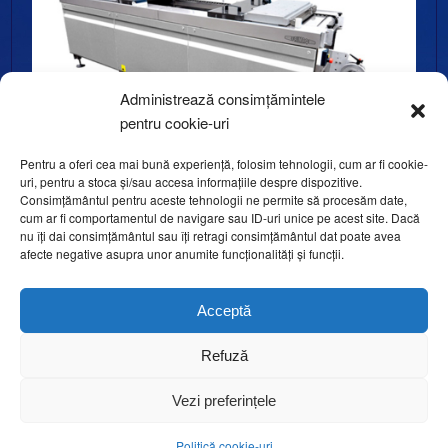
Administrează consimțămintele
pentru cookie-uri
Pentru a oferi cea mai bună experiență, folosim tehnologii, cum ar fi cookie-
uri, pentru a stoca și/sau accesa informațiile despre dispozitive.
Consimțământul pentru aceste tehnologii ne permite să procesăm date,
cum ar fi comportamentul de navigare sau ID-uri unice pe acest site. Dacă
Thermoforming – Economic
nu îți dai consimțământul sau îți retragi consimțământul dat poate avea
Frimaq
afecte negative asupra unor anumite funcționalități și funcții.
Acceptă
Refuză
Vezi preferințele
Politică cookie-uri