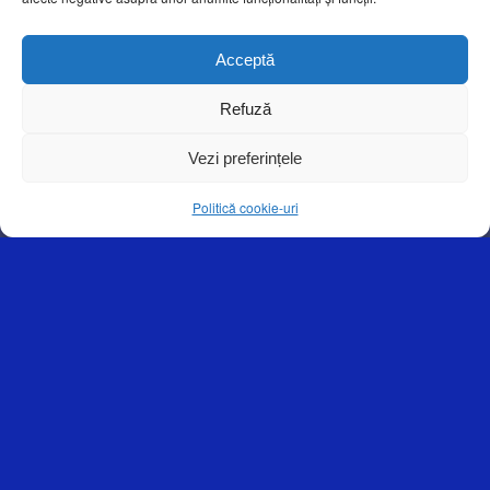
X
Acceptă
Semi-automatic unloader
Refuză
X
Vezi preferințele
Politică cookie-uri
TECHNICAL CHARACTERISTICS
Dimensions (AxBxH) (mm)
1300x1050x1715