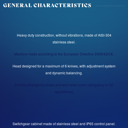
GENERAL CHARACTERISTICS
Heavy duty construction, without vibrations, made of AISI-304
stainless steel.
Machine made according to the European Directive 2006/42/CE.
Head designed for a maximum of 6 knives, with adjustment system
and dynamic balancing.
Electric emergency brake and anti noise cover (obligatory in CE
regulations).
Switchgear cabinet made of stainless steel and IP65 control panel.