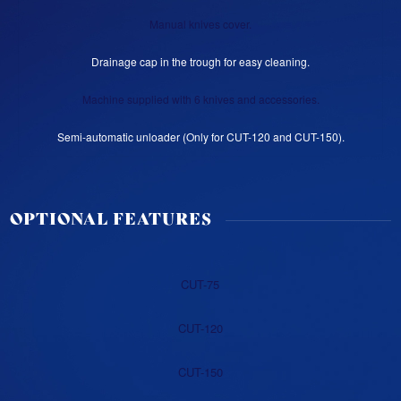
Manual knives cover.
Drainage cap in the trough for easy cleaning.
Machine supplied with 6 knives and accessories.
Semi-automatic unloader (Only for CUT-120 and CUT-150).
OPTIONAL FEATURES
CUT-75
CUT-120
CUT-150