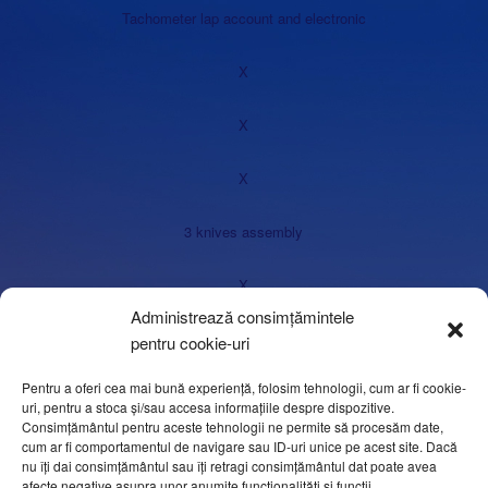
Tachometer lap account and electronic
X
X
X
3 knives assembly
X
Administrează consimțămintele
pentru cookie-uri
Pentru a oferi cea mai bună experiență, folosim tehnologii, cum ar fi cookie-
4 knives assembly
uri, pentru a stoca și/sau accesa informațiile despre dispozitive.
Consimțământul pentru aceste tehnologii ne permite să procesăm date,
cum ar fi comportamentul de navigare sau ID-uri unice pe acest site. Dacă
nu îți dai consimțământul sau îți retragi consimțământul dat poate avea
X
afecte negative asupra unor anumite funcționalități și funcții.